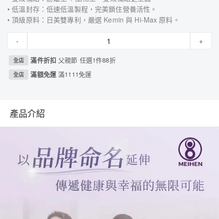
• 低溫封存：低速低溫製程，完美鎖住營養活性。
• 頂級原料：日美雙專利，嚴選 Kemin 與 Hi-Max 原料。
-
+
滿件折扣
父親節 任選1件88折
全店
滿額免運
滿1111免運
全店
產品介紹