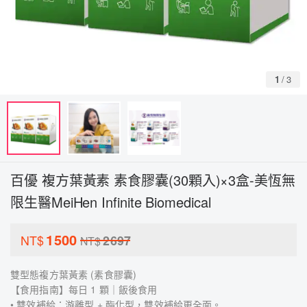
1
/
3
百優 複方葉黃素 素食膠囊(30顆入)×3盒-美恆無
限生醫MeiHen Infinite Biomedical
1500
NT$
2697
NT$
雙型態複方葉黃素 (素食膠囊)
【食用指南】每日 1 顆｜飯後食用
• 雙效補給：游離型 + 酯化型，雙效補給更全面。