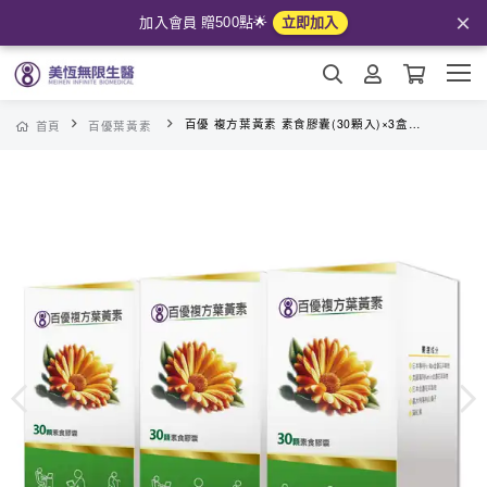
×
加入會員 贈500點🌟
立即加入
百優 複方葉黃素 素食膠囊(30顆入)×3盒-美恆無限生醫MeiHen Infinite Biomedical
首頁
百優葉黃素