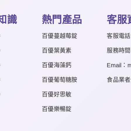
知識
熱門產品
客服
養
百優蔓越莓錠
客服電話
養
百優葉黃素
服務時間：平
養
百優海藻鈣
Email：m
養
百優葡萄糖胺
食品業者登錄
養
百優好思敏
百優樂暢錠