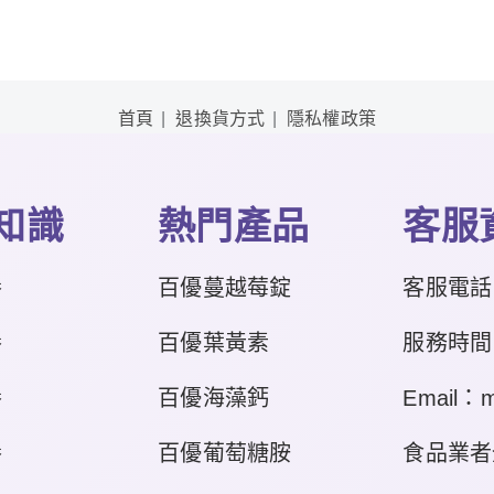
首頁
退換貨方式
隱私權政策
知識
熱門產品
客服
養
百優蔓越莓錠
客服電話
養
百優葉黃素
服務時間：平
養
百優海藻鈣
Email：m
養
百優葡萄糖胺
食品業者登錄